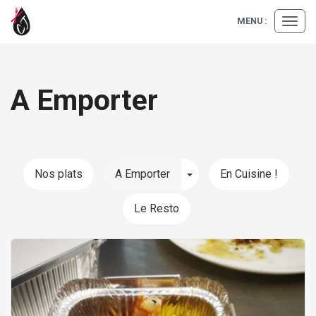
MENU :
Ouvrir
le
menu
A Emporter
Toggle Dropdown
Nos plats
A Emporter
En Cuisine !
Le Resto